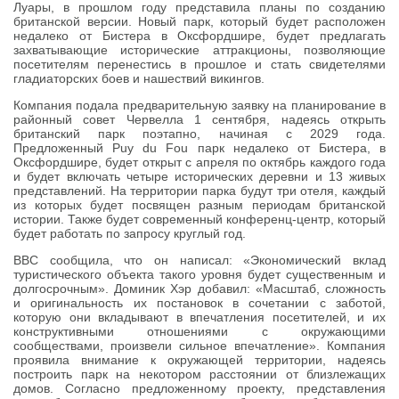
Луары, в прошлом году представила планы по созданию
британской версии. Новый парк, который будет расположен
недалеко от Бистера в Оксфордшире, будет предлагать
захватывающие исторические аттракционы, позволяющие
посетителям перенестись в прошлое и стать свидетелями
гладиаторских боев и нашествий викингов.
Компания подала предварительную заявку на планирование в
районный совет Червелла 1 сентября, надеясь открыть
британский парк поэтапно, начиная с 2029 года.
Предложенный Puy du Fou парк недалеко от Бистера, в
Оксфордшире, будет открыт с апреля по октябрь каждого года
и будет включать четыре исторических деревни и 13 живых
представлений. На территории парка будут три отеля, каждый
из которых будет посвящен разным периодам британской
истории. Также будет современный конференц-центр, который
будет работать по запросу круглый год.
BBC сообщила, что он написал: «Экономический вклад
туристического объекта такого уровня будет существенным и
долгосрочным». Доминик Хэр добавил: «Масштаб, сложность
и оригинальность их постановок в сочетании с заботой,
которую они вкладывают в впечатления посетителей, и их
конструктивными отношениями с окружающими
сообществами, произвели сильное впечатление». Компания
проявила внимание к окружающей территории, надеясь
построить парк на некотором расстоянии от близлежащих
домов. Согласно предложенному проекту, представления