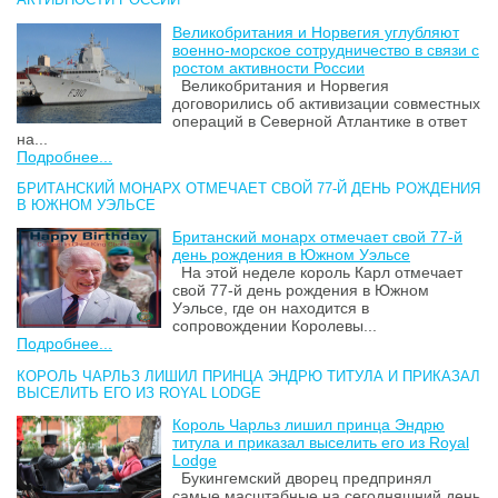
Великобритания и Норвегия углубляют
военно-морское сотрудничество в связи с
ростом активности России
Великобритания и Норвегия
договорились об активизации совместных
операций в Северной Атлантике в ответ
на...
Подробнее...
БРИТАНСКИЙ МОНАРХ ОТМЕЧАЕТ СВОЙ 77-Й ДЕНЬ РОЖДЕНИЯ
В ЮЖНОМ УЭЛЬСЕ
Британский монарх отмечает свой 77-й
день рождения в Южном Уэльсе
На этой неделе король Карл отмечает
свой 77-й день рождения в Южном
Уэльсе, где он находится в
сопровождении Королевы...
Подробнее...
КОРОЛЬ ЧАРЛЬЗ ЛИШИЛ ПРИНЦА ЭНДРЮ ТИТУЛА И ПРИКАЗАЛ
ВЫСЕЛИТЬ ЕГО ИЗ ROYAL LODGE
Король Чарльз лишил принца Эндрю
титула и приказал выселить его из Royal
Lodge
Букингемский дворец предпринял
самые масштабные на сегодняшний день