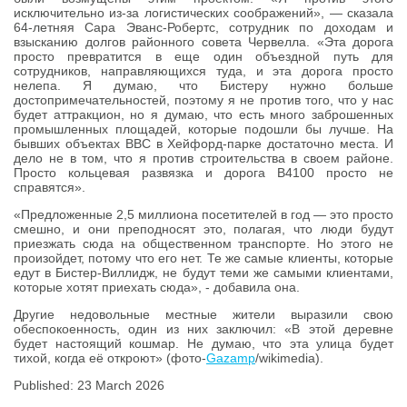
исключительно из-за логистических соображений», — сказала
64-летняя Сара Эванс-Робертс, сотрудник по доходам и
взысканию долгов районного совета Червелла. «Эта дорога
просто превратится в еще один объездной путь для
сотрудников, направляющихся туда, и эта дорога просто
нелепа. Я думаю, что Бистеру нужно больше
достопримечательностей, поэтому я не против того, что у нас
будет аттракцион, но я думаю, что есть много заброшенных
промышленных площадей, которые подошли бы лучше. На
бывших объектах ВВС в Хейфорд-парке достаточно места. И
дело не в том, что я против строительства в своем районе.
Просто кольцевая развязка и дорога B4100 просто не
справятся».
«Предложенные 2,5 миллиона посетителей в год — это просто
смешно, и они преподносят это, полагая, что люди будут
приезжать сюда на общественном транспорте. Но этого не
произойдет, потому что его нет. Те же самые клиенты, которые
едут в Бистер-Виллидж, не будут теми же самыми клиентами,
которые хотят приехать сюда», - добавила она.
Другие недовольные местные жители выразили свою
обеспокоенность, один из них заключил: «В этой деревне
будет настоящий кошмар. Не думаю, что эта улица будет
тихой, когда её откроют» (фото-
Gazamp
/wikimedia).
Published: 23 March 2026