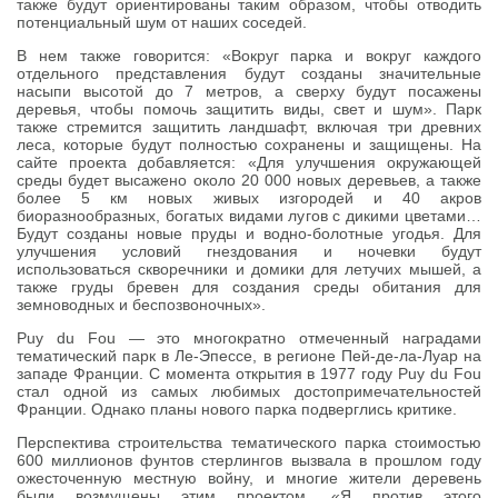
также будут ориентированы таким образом, чтобы отводить
потенциальный шум от наших соседей.
В нем также говорится: «Вокруг парка и вокруг каждого
отдельного представления будут созданы значительные
насыпи высотой до 7 метров, а сверху будут посажены
деревья, чтобы помочь защитить виды, свет и шум». Парк
также стремится защитить ландшафт, включая три древних
леса, которые будут полностью сохранены и защищены. На
сайте проекта добавляется: «Для улучшения окружающей
среды будет высажено около 20 000 новых деревьев, а также
более 5 км новых живых изгородей и 40 акров
биоразнообразных, богатых видами лугов с дикими цветами…
Будут созданы новые пруды и водно-болотные угодья. Для
улучшения условий гнездования и ночевки будут
использоваться скворечники и домики для летучих мышей, а
также груды бревен для создания среды обитания для
земноводных и беспозвоночных».
Puy du Fou — это многократно отмеченный наградами
тематический парк в Ле-Эпессе, в регионе Пей-де-ла-Луар на
западе Франции. С момента открытия в 1977 году Puy du Fou
стал одной из самых любимых достопримечательностей
Франции. Однако планы нового парка подверглись критике.
Перспектива строительства тематического парка стоимостью
600 миллионов фунтов стерлингов вызвала в прошлом году
ожесточенную местную войну, и многие жители деревень
были возмущены этим проектом. «Я против этого