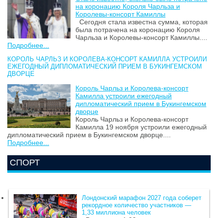
на коронацию Короля Чарльза и
Королевы-консорт Камиллы
Сегодня стала известна сумма, которая
была потрачена на коронацию Короля
Чарльза и Королевы-консорт Камиллы....
Подробнее...
КОРОЛЬ ЧАРЛЬЗ И КОРОЛЕВА-КОНСОРТ КАМИЛЛА УСТРОИЛИ
ЕЖЕГОДНЫЙ ДИПЛОМАТИЧЕСКИЙ ПРИЕМ В БУКИНГЕМСКОМ
ДВОРЦЕ
Король Чарльз и Королева-консорт
Камилла устроили ежегодный
дипломатический прием в Букингемском
дворце
Король Чарльз и Королева-консорт
Камилла 19 ноября устроили ежегодный
дипломатический прием в Букингемском дворце....
Подробнее...
СПОРТ
Лондонский марафон 2027 года соберет
рекордное количество участников —
1,33 миллиона человек