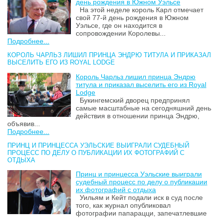
день рождения в Южном Уэльсе
На этой неделе король Карл отмечает
свой 77-й день рождения в Южном
Уэльсе, где он находится в
сопровождении Королевы...
Подробнее...
КОРОЛЬ ЧАРЛЬЗ ЛИШИЛ ПРИНЦА ЭНДРЮ ТИТУЛА И ПРИКАЗАЛ
ВЫСЕЛИТЬ ЕГО ИЗ ROYAL LODGE
Король Чарльз лишил принца Эндрю
титула и приказал выселить его из Royal
Lodge
Букингемский дворец предпринял
самые масштабные на сегодняшний день
действия в отношении принца Эндрю,
объявив...
Подробнее...
ПРИНЦ И ПРИНЦЕССА УЭЛЬСКИЕ ВЫИГРАЛИ СУДЕБНЫЙ
ПРОЦЕСС ПО ДЕЛУ О ПУБЛИКАЦИИ ИХ ФОТОГРАФИЙ С
ОТДЫХА
Принц и принцесса Уэльские выиграли
судебный процесс по делу о публикации
их фотографий с отдыха
Уильям и Кейт подали иск в суд после
того, как журнал опубликовал
фотографии папарацци, запечатлевшие