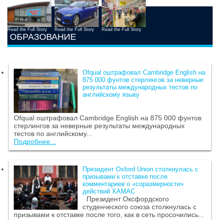
Read the Full Story
Read the Full Story
Read the Full Story
ОБРАЗОВАНИЕ
Ofqual оштрафовал Cambridge English на
875 000 фунтов стерлингов за неверные
результаты международных тестов по
английскому языку
Ofqual оштрафовал Cambridge English на 875 000 фунтов
стерлингов за неверные результаты международных
тестов по английскому...
Подробнее...
Президент Oxford Union столкнулась с
призывами к отставке после
комментариев о «соразмерности»
действий ХАМАС
Президент Оксфордского
студенческого союза столкнулась с
призывами к отставке после того, как в сеть просочились...