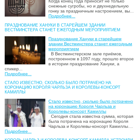
Когда конец года приносит не только
снежные сугробы, но и двухнедельную
гонку за праздничным настроением, вы...
Подробнее...
ПРАЗДНОВАНИЕ ХАНУКИ В СТАРЕЙШЕМ ЗДАНИИ
ВЕСТМИНСТЕРА СТАНЕТ ЕЖЕГОДНЫМ МЕРОПРИЯТИЕМ
Празднование Хануки в старейшем
здании Вестминстера станет ежегодным
мероприятием
В Вестминстерском зале приёмов,
построенном в 1097 году, прошло второе
в истории празднование Хануки, а
спикер...
Подробнее...
СТАЛО ИЗВЕСТНО, СКОЛЬКО БЫЛО ПОТРАЧЕНО НА
КОРОНАЦИЮ КОРОЛЯ ЧАРЛЬЗА И КОРОЛЕВЫ-КОНСОРТ
КАМИЛЛЫ
Стало известно, сколько было потрачено
на коронацию Короля Чарльза и
Королевы-консорт Камиллы
Сегодня стала известна сумма, которая
была потрачена на коронацию Короля
Чарльза и Королевы-консорт Камиллы....
Подробнее...