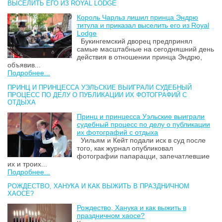
ВЫСЕЛИТЬ ЕГО ИЗ ROYAL LODGE
Король Чарльз лишил принца Эндрю
титула и приказал выселить его из Royal
Lodge
Букингемский дворец предпринял
самые масштабные на сегодняшний день
действия в отношении принца Эндрю,
объявив...
Подробнее...
ПРИНЦ И ПРИНЦЕССА УЭЛЬСКИЕ ВЫИГРАЛИ СУДЕБНЫЙ
ПРОЦЕСС ПО ДЕЛУ О ПУБЛИКАЦИИ ИХ ФОТОГРАФИЙ С
ОТДЫХА
Принц и принцесса Уэльские выиграли
судебный процесс по делу о публикации
их фотографий с отдыха
Уильям и Кейт подали иск в суд после
того, как журнал опубликовал
фотографии папарацци, запечатлевшие
их и троих...
Подробнее...
РОЖДЕСТВО, ХАНУКА И КАК ВЫЖИТЬ В ПРАЗДНИЧНОМ
ХАОСЕ?
Рождество, Ханука и как выжить в
праздничном хаосе?