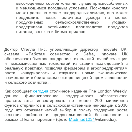
высокоценных сортов конопли, лучше приспособленных
к меняющимся погодным условиям. Поскольку конопля
может расти на менее плодородных землях, она может
предложить новые источники дохода на менее
продуктивных сельскохозяйственных угодьях,
поддерживая устойчивое производство продуктов
питания, волокна и биоматериалов.
Доктор Стелла Пис, управляющий директор Innovate UK,
сказала: «Работая совместно с Defra, Innovate UK
обеспечивает быстрое внедрение технологий точной селекции
и низкоэмиссионных технологий из стадии исследований в
реальную практику, позволяя фермерам и агропредприятиям
расти, конкурировать и открывать новые экономические
возможности в британском секторе пищевой промышленности
и сельского хозяйства».
Как сообщает
сегодня
столичное издание The London Weekly,
данное финансирование поддерживает обязательство
правительства инвестировать не менее 200 миллионов
фунтов стерлингов в сельскохозяйственные инновации к 2030
году, что отражает четкий выбор в пользу поддержки роста
сельских районов и продовольственной безопасности в
рамках «Плана перемен» (фото-
Madmad1234
/wikimedia).