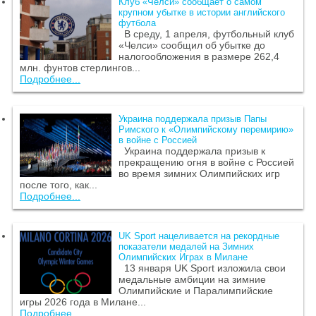
Клуб «Челси» сообщает о самом
крупном убытке в истории английского
футбола
В среду, 1 апреля, футбольный клуб
«Челси» сообщил об убытке до
налогообложения в размере 262,4
млн. фунтов стерлингов...
Подробнее...
Украина поддержала призыв Папы
Римского к «Олимпийскому перемирию»
в войне с Россией
Украина поддержала призыв к
прекращению огня в войне с Россией
во время зимних Олимпийских игр
после того, как...
Подробнее...
UK Sport нацеливается на рекордные
показатели медалей на Зимних
Олимпийских Играх в Милане
13 января UK Sport изложила свои
медальные амбиции на зимние
Олимпийские и Паралимпийские
игры 2026 года в Милане...
Подробнее...