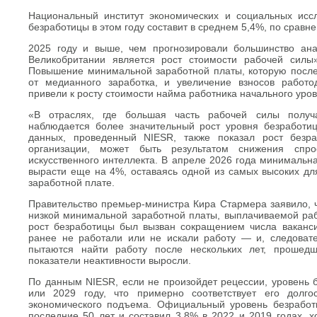
Национальный институт экономических и социальных иссл
безработицы в этом году составит в среднем 5,4%, по сравне
2025 году и выше, чем прогнозировали большинство ана
Великобритании является рост стоимости рабочей силы
Повышение минимальной заработной платы, которую послед
от медианного заработка, и увеличение взносов работо
привели к росту стоимости найма работника начального уро
«В отраслях, где большая часть рабочей силы получ
наблюдается более значительный рост уровня безработи
данных, проведенный NIESR, также показал рост безр
организации, может быть результатом снижения спро
искусственного интеллекта. В апреле 2026 года минимальн
вырасти еще на 4%, оставаясь одной из самых высоких дл
заработной плате.
Правительство премьер-министра Кира Стармера заявило, 
низкой минимальной заработной платы, выплачиваемой рабо
рост безработицы был вызван сокращением числа ваканси
ранее не работали или не искали работу — и, следовате
пытаются найти работу после нескольких лет, прошед
показатели неактивности выросли.
По данным NIESR, если не произойдет рецессии, уровень б
или 2029 году, что примерно соответствует его долг
экономического подъема. Официальный уровень безрабо
последние 50 лет и составил 3,8% в 2022 и 2019 годах, х