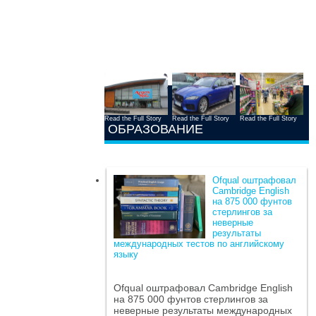
Read the Full Story
Read the Full Story
Read the Full Story
ОБРАЗОВАНИЕ
Ofqual оштрафовал
Cambridge English
на 875 000 фунтов
стерлингов за
неверные
результаты
международных тестов по английскому
языку
Ofqual оштрафовал Cambridge English
на 875 000 фунтов стерлингов за
неверные результаты международных