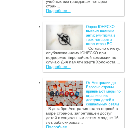
учебных виз гражданам четырех
стран...
Подробнее...
Опрос ЮНЕСКО
выявил наличие
антисемитизма в
трех четвертях
школ стран ЕС
Согласно отчету,
опубликованному ЮНЕСКО при
поддержке Европейской комиссии по
случаю Дня памяти жертв Холокоста,...
Подробнее...
От Австралии до
Европы: страны
принимают меры по
ограничению
доступа детей к
социальным сетям
В декабре Австралия стала первой в
мире страной, запретившей доступ
детей к социальным сетям младше 16
лет, заблокировав...
Подробнее...