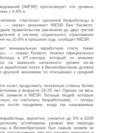
едований (NIESR) прогнозирует, что уровень
нию с 4,8% в
литиков. «Частично причиной безработицы в
», — сказал экономист NIESR Бен Касвелл.
ние правительства увеличили до двух третей
дателей в систему социального страхования
вня на 10,6% в прошлом году, сообщил NIESR.
ает минимальную заработную плату, также
цы», — сказал Кэсвелл. Анализ официальных
аботицы в ИТ-секторе, который, по мнению
са на вакансии начального уровня из-за
ая заработная плата в Великобритании должна
я крупной экономики по отношению к средней
что хочет продолжить поэтапную отмену более
тникам в возрасте 18-20 лет. Однако не весь
й, заявили в NIESR. Больше людей, которые
льно, не считались безработными, — теперь
ших после пандемии, когда так называемые
езработицы, вероятно, снизится до 5% в 2028
осрочному устойчивому уровню вне периода
тицы в Великобритании был самым низким за
отя используемая для его расчета методика в