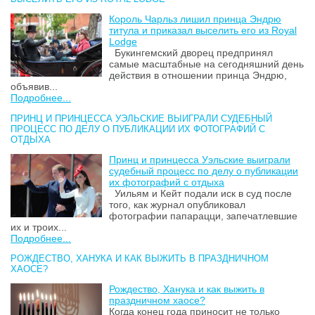
Король Чарльз лишил принца Эндрю
титула и приказал выселить его из Royal
Lodge
Букингемский дворец предпринял
самые масштабные на сегодняшний день
действия в отношении принца Эндрю,
объявив...
Подробнее...
ПРИНЦ И ПРИНЦЕССА УЭЛЬСКИЕ ВЫИГРАЛИ СУДЕБНЫЙ
ПРОЦЕСС ПО ДЕЛУ О ПУБЛИКАЦИИ ИХ ФОТОГРАФИЙ С
ОТДЫХА
Принц и принцесса Уэльские выиграли
судебный процесс по делу о публикации
их фотографий с отдыха
Уильям и Кейт подали иск в суд после
того, как журнал опубликовал
фотографии папарацци, запечатлевшие
их и троих...
Подробнее...
РОЖДЕСТВО, ХАНУКА И КАК ВЫЖИТЬ В ПРАЗДНИЧНОМ
ХАОСЕ?
Рождество, Ханука и как выжить в
праздничном хаосе?
Когда конец года приносит не только