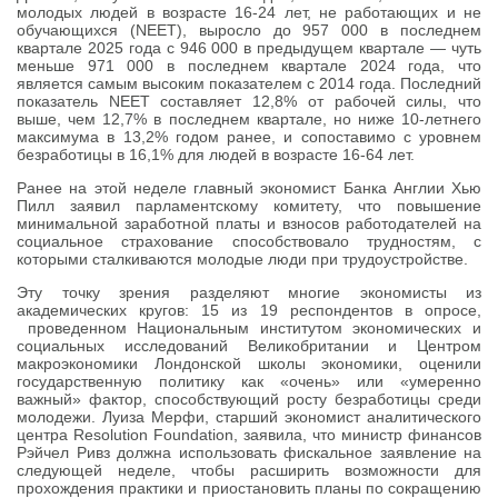
молодых людей в возрасте 16-24 лет, не работающих и не
обучающихся (NEET), выросло до 957 000 в последнем
квартале 2025 года с 946 000 в предыдущем квартале — чуть
меньше 971 000 в последнем квартале 2024 года, что
является самым высоким показателем с 2014 года. Последний
показатель NEET составляет 12,8% от рабочей силы, что
выше, чем 12,7% в последнем квартале, но ниже 10-летнего
максимума в 13,2% годом ранее, и сопоставимо с уровнем
безработицы в 16,1% для людей в возрасте 16-64 лет.
Ранее на этой неделе главный экономист Банка Англии Хью
Пилл заявил парламентскому комитету, что повышение
минимальной заработной платы и взносов работодателей на
социальное страхование способствовало трудностям, с
которыми сталкиваются молодые люди при трудоустройстве.
Эту точку зрения разделяют многие экономисты из
академических кругов: 15 из 19 респондентов в опросе,
проведенном Национальным институтом экономических и
социальных исследований Великобритании и Центром
макроэкономики Лондонской школы экономики, оценили
государственную политику как «очень» или «умеренно
важный» фактор, способствующий росту безработицы среди
молодежи. Луиза Мерфи, старший экономист аналитического
центра Resolution Foundation, заявила, что министр финансов
Рэйчел Ривз должна использовать фискальное заявление на
следующей неделе, чтобы расширить возможности для
прохождения практики и приостановить планы по сокращению