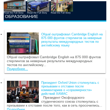
Read the Full Story
Read the Full Story
Read the Full Story
ОБРАЗОВАНИЕ
Ofqual оштрафовал Cambridge English на
875 000 фунтов стерлингов за неверные
результаты международных тестов по
английскому языку
Ofqual оштрафовал Cambridge English на 875 000 фунтов
стерлингов за неверные результаты международных
тестов по английскому...
Подробнее...
Президент Oxford Union столкнулась с
призывами к отставке после
комментариев о «соразмерности»
действий ХАМАС
Президент Оксфордского
студенческого союза столкнулась с
призывами к отставке после того, как в сеть просочились...
Подробнее...