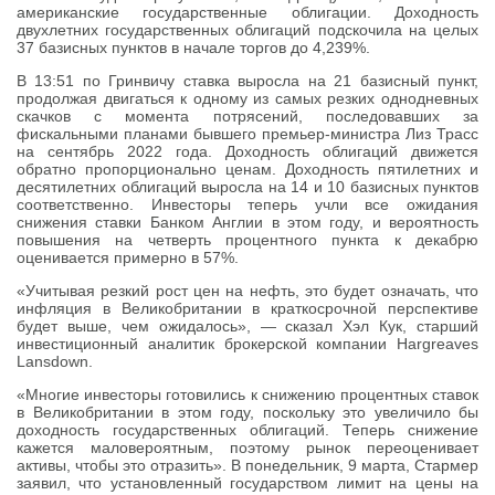
американские государственные облигации. Доходность
двухлетних государственных облигаций подскочила на целых
37 базисных пунктов в начале торгов до 4,239%.
В 13:51 по Гринвичу ставка выросла на 21 базисный пункт,
продолжая двигаться к одному из самых резких однодневных
скачков с момента потрясений, последовавших за
фискальными планами бывшего премьер-министра Лиз Трасс
на сентябрь 2022 года. Доходность облигаций движется
обратно пропорционально ценам. Доходность пятилетних и
десятилетних облигаций выросла на 14 и 10 базисных пунктов
соответственно. Инвесторы теперь учли все ожидания
снижения ставки Банком Англии в этом году, и вероятность
повышения на четверть процентного пункта к декабрю
оценивается примерно в 57%.
«Учитывая резкий рост цен на нефть, это будет означать, что
инфляция в Великобритании в краткосрочной перспективе
будет выше, чем ожидалось», — сказал Хэл Кук, старший
инвестиционный аналитик брокерской компании Hargreaves
Lansdown.
«Многие инвесторы готовились к снижению процентных ставок
в Великобритании в этом году, поскольку это увеличило бы
доходность государственных облигаций. Теперь снижение
кажется маловероятным, поэтому рынок переоценивает
активы, чтобы это отразить». В понедельник, 9 марта, Стармер
заявил, что установленный государством лимит на цены на