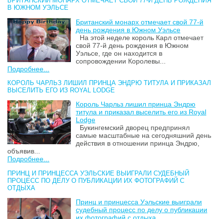
БРИТАНСКИЙ МОНАРХ ОТМЕЧАЕТ СВОЙ 77-Й ДЕНЬ РОЖДЕНИЯ
В ЮЖНОМ УЭЛЬСЕ
Британский монарх отмечает свой 77-й
день рождения в Южном Уэльсе
На этой неделе король Карл отмечает
свой 77-й день рождения в Южном
Уэльсе, где он находится в
сопровождении Королевы...
Подробнее...
КОРОЛЬ ЧАРЛЬЗ ЛИШИЛ ПРИНЦА ЭНДРЮ ТИТУЛА И ПРИКАЗАЛ
ВЫСЕЛИТЬ ЕГО ИЗ ROYAL LODGE
Король Чарльз лишил принца Эндрю
титула и приказал выселить его из Royal
Lodge
Букингемский дворец предпринял
самые масштабные на сегодняшний день
действия в отношении принца Эндрю,
объявив...
Подробнее...
ПРИНЦ И ПРИНЦЕССА УЭЛЬСКИЕ ВЫИГРАЛИ СУДЕБНЫЙ
ПРОЦЕСС ПО ДЕЛУ О ПУБЛИКАЦИИ ИХ ФОТОГРАФИЙ С
ОТДЫХА
Принц и принцесса Уэльские выиграли
судебный процесс по делу о публикации
их фотографий с отдыха