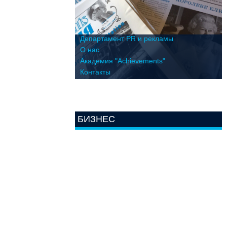
Департамент PR и рекламы
О нас
Академия "Achievements"
Контакты
БИЗНЕС