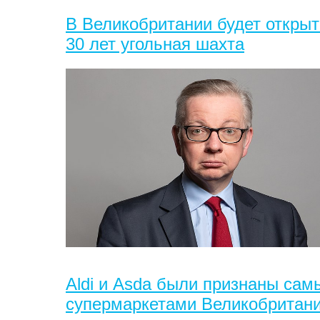
В Великобритании будет открыт
30 лет угольная шахта
Aldi и Asda были признаны са
супермаркетами Великобритан