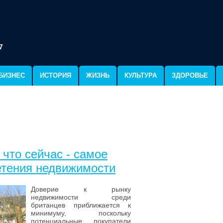
7
БИЗНЕС
ИСТОРИЯ
ЖИЗНЬ
КУЛЬТУРА
ЗДОРОВЬЕ
 что сейчас - самое
етения недвижимости
Доверие к рынку
недвижимости среди
британцев приближается к
минимуму, поскольку
потенциальные покупатели