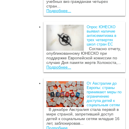
учебных виз гражданам четырех
стран...
Подробнее...
Опрос ЮНЕСКО
выявил наличие
антисемитизма в
трех четвертях
школ стран ЕС
Согласно отчету,
опубликованному ЮНЕСКО при
поддержке Европейской комиссии по
случаю Дня памяти жертв Холокоста,...
Подробнее...
От Австралии до
Европы: страны
принимают меры по
ограничению
доступа детей к
социальным сетям
В декабре Австралия стала первой в
мире страной, запретившей доступ
детей к социальным сетям младше 16
лет, заблокировав...
Подробнее...