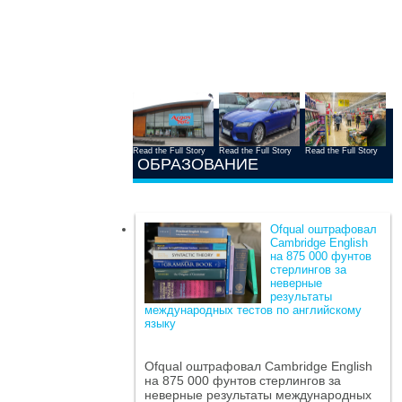
Read the Full Story
Read the Full Story
Read the Full Story
ОБРАЗОВАНИЕ
Ofqual оштрафовал
Cambridge English
на 875 000 фунтов
стерлингов за
неверные
результаты
международных тестов по английскому
языку
Ofqual оштрафовал Cambridge English
на 875 000 фунтов стерлингов за
неверные результаты международных