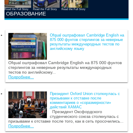
Read the Full Story
Read the Full Story
Read the Full Story
ОБРАЗОВАНИЕ
Ofqual оштрафовал Cambridge English на
875 000 фунтов стерлингов за неверные
результаты международных тестов по
английскому языку
Ofqual оштрафовал Cambridge English на 875 000 фунтов
стерлингов за неверные результаты международных
тестов по английскому...
Подробнее...
Президент Oxford Union столкнулась с
призывами к отставке после
комментариев о «соразмерности»
действий ХАМАС
Президент Оксфордского
студенческого союза столкнулась с
призывами к отставке после того, как в сеть просочились...
Подробнее...