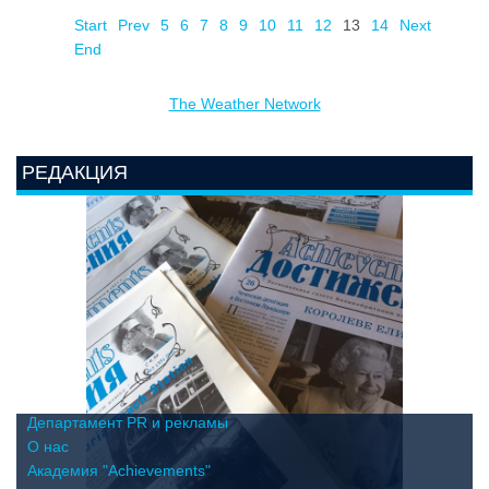
Start
Prev
5
6
7
8
9
10
11
12
13
14
Next
End
The Weather Network
РЕДАКЦИЯ
Департамент PR и рекламы
О нас
Академия "Achievements"