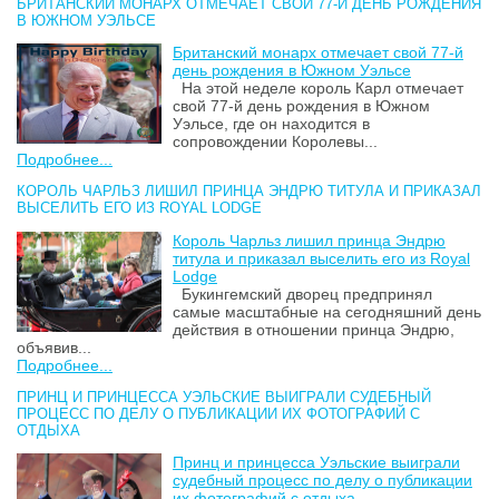
БРИТАНСКИЙ МОНАРХ ОТМЕЧАЕТ СВОЙ 77-Й ДЕНЬ РОЖДЕНИЯ
В ЮЖНОМ УЭЛЬСЕ
Британский монарх отмечает свой 77-й
день рождения в Южном Уэльсе
На этой неделе король Карл отмечает
свой 77-й день рождения в Южном
Уэльсе, где он находится в
сопровождении Королевы...
Подробнее...
КОРОЛЬ ЧАРЛЬЗ ЛИШИЛ ПРИНЦА ЭНДРЮ ТИТУЛА И ПРИКАЗАЛ
ВЫСЕЛИТЬ ЕГО ИЗ ROYAL LODGE
Король Чарльз лишил принца Эндрю
титула и приказал выселить его из Royal
Lodge
Букингемский дворец предпринял
самые масштабные на сегодняшний день
действия в отношении принца Эндрю,
объявив...
Подробнее...
ПРИНЦ И ПРИНЦЕССА УЭЛЬСКИЕ ВЫИГРАЛИ СУДЕБНЫЙ
ПРОЦЕСС ПО ДЕЛУ О ПУБЛИКАЦИИ ИХ ФОТОГРАФИЙ С
ОТДЫХА
Принц и принцесса Уэльские выиграли
судебный процесс по делу о публикации
их фотографий с отдыха