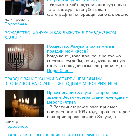
Уильям и Кейт подали иск в суд после
того, как журнал опубликовал
фотографии папарацци, запечатлевшие
их и троих...
Подробнее...
РОЖДЕСТВО, ХАНУКА И КАК ВЫЖИТЬ В ПРАЗДНИЧНОМ
ХАОСЕ?
Рождество, Ханука и как выжить в
праздничном хаосе?
Когда конец года приносит не только
снежные сугробы, но и двухнедельную
гонку за праздничным настроением, вы...
Подробнее...
ПРАЗДНОВАНИЕ ХАНУКИ В СТАРЕЙШЕМ ЗДАНИИ
ВЕСТМИНСТЕРА СТАНЕТ ЕЖЕГОДНЫМ МЕРОПРИЯТИЕМ
Празднование Хануки в старейшем
здании Вестминстера станет ежегодным
мероприятием
В Вестминстерском зале приёмов,
построенном в 1097 году, прошло второе
в истории празднование Хануки, а
спикер...
Подробнее...
СТАЛО ИЗВЕСТНО, СКОЛЬКО БЫЛО ПОТРАЧЕНО НА