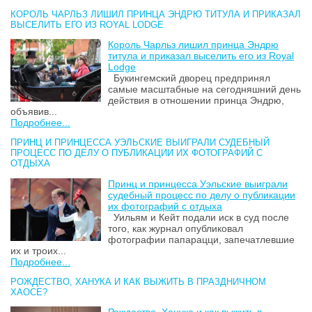
КОРОЛЬ ЧАРЛЬЗ ЛИШИЛ ПРИНЦА ЭНДРЮ ТИТУЛА И ПРИКАЗАЛ
ВЫСЕЛИТЬ ЕГО ИЗ ROYAL LODGE
Король Чарльз лишил принца Эндрю
титула и приказал выселить его из Royal
Lodge
Букингемский дворец предпринял
самые масштабные на сегодняшний день
действия в отношении принца Эндрю,
объявив...
Подробнее...
ПРИНЦ И ПРИНЦЕССА УЭЛЬСКИЕ ВЫИГРАЛИ СУДЕБНЫЙ
ПРОЦЕСС ПО ДЕЛУ О ПУБЛИКАЦИИ ИХ ФОТОГРАФИЙ С
ОТДЫХА
Принц и принцесса Уэльские выиграли
судебный процесс по делу о публикации
их фотографий с отдыха
Уильям и Кейт подали иск в суд после
того, как журнал опубликовал
фотографии папарацци, запечатлевшие
их и троих...
Подробнее...
РОЖДЕСТВО, ХАНУКА И КАК ВЫЖИТЬ В ПРАЗДНИЧНОМ
ХАОСЕ?