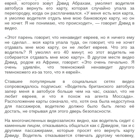
еврей, которого зовут Дэвид Абрахам, умоляет водителя
автобуса вернуть его карту, которая случайно упала за
перегородку, когда он расплачивался. «У меня есть моя карта,
я умоляю водителя отдать мне мою банковскую карту, но он
не хочет. Я не понимаю, что происходит», — говорит Дэвид в
видео.
«Этот парень говорит, что ненавидит евреев, но я ничего ему
не сделал… моя карта упала туда, он говорит, что не хочет
отдавать мне мою карту, он не любит евреев. Что это за
водитель? Я умолял его 40 минут, но этот водитель не
собирается отдавать мне мою карту». В другом месте видео
Дэвид, родом из Африки, говорит: «Это очень печально. Я
очень удивлён, что темнокожий ненавидит другого
темнокожего из-за того, что я еврей».
Ставшее популярным в социальных сетях видео
сопровождалось подписью: «Водитель британского автобуса
запер меня в автобусе больше чем на час, сказал, что не
любит евреев, и что я похож на агента Моссада».
Расположение карты означало, что, хотя она была недоступна
для пассажиров, водителю должно было быть легко её
достать, не открывая для этого дверь безопасности.
На многочисленных видеозаписях видно, как водитель сидит с
каменным лицом, отказываясь общаться как с Дэвидом, так и с
другими пассажирами, которые просят его вернуть карту
Дэвиду. Водитель отказывается отвечать другому человеку,