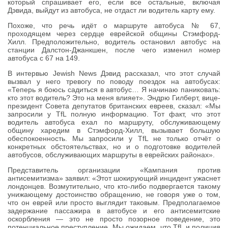
который спрашивает его, если все остальные, включая
Дэвида, выйдут из автобуса, не отдаст ли водитель карту ему.
Похоже, что речь идёт о маршруте автобуса № 67,
проходящем через сердце еврейской общины Стэмфорд-
Хилл. Предположительно, водитель остановил автобус на
станции Далстон-Джанкшен, после чего изменил номер
автобуса с 67 на 149.
В интервью Jewish News Дэвид рассказал, что этот случай
вызвал у него тревогу по поводу поездок на автобусах:
«Теперь я боюсь садиться в автобус… Я начинаю паниковать:
кто этот водитель? Это на меня влияет». Эндрю Гилберт, вице-
президент Совета депутатов британских евреев, сказал: «Мы
запросили у TfL полную информацию. Тот факт, что этот
водитель автобуса ехал по маршруту, обслуживающему
общину харедим в Стэмфорд-Хилл, вызывает большую
обеспокоенность. Мы запросили у TfL не только отчёт о
конкретных обстоятельствах, но и о подготовке водителей
автобусов, обслуживающих маршруты в еврейских районах».
Представитель организации «Кампания против
антисемитизма» заявил: «Этот шокирующий инцидент ужаснет
лондонцев. Возмутительно, что кто-либо подвергается такому
унижающему достоинство обращению, не говоря уже о том,
что он еврей или просто выглядит таковым. Предполагаемое
задержание пассажира в автобусе и его антисемитские
оскорбления — это не просто позорное поведение, это
потенциальное преступление. Мы ожидаем, что TfL и полиция