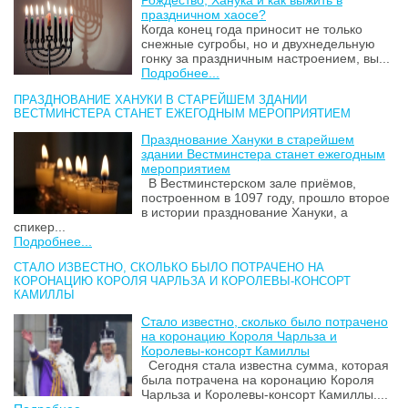
Рождество, Ханука и как выжить в
праздничном хаосе?
Когда конец года приносит не только
снежные сугробы, но и двухнедельную
гонку за праздничным настроением, вы...
Подробнее...
ПРАЗДНОВАНИЕ ХАНУКИ В СТАРЕЙШЕМ ЗДАНИИ
ВЕСТМИНСТЕРА СТАНЕТ ЕЖЕГОДНЫМ МЕРОПРИЯТИЕМ
Празднование Хануки в старейшем
здании Вестминстера станет ежегодным
мероприятием
В Вестминстерском зале приёмов,
построенном в 1097 году, прошло второе
в истории празднование Хануки, а
спикер...
Подробнее...
СТАЛО ИЗВЕСТНО, СКОЛЬКО БЫЛО ПОТРАЧЕНО НА
КОРОНАЦИЮ КОРОЛЯ ЧАРЛЬЗА И КОРОЛЕВЫ-КОНСОРТ
КАМИЛЛЫ
Стало известно, сколько было потрачено
на коронацию Короля Чарльза и
Королевы-консорт Камиллы
Сегодня стала известна сумма, которая
была потрачена на коронацию Короля
Чарльза и Королевы-консорт Камиллы....