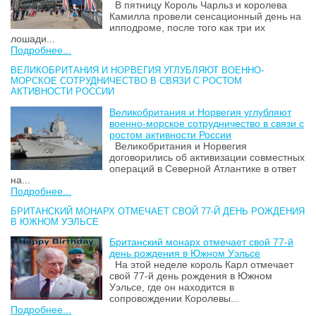
В пятницу Король Чарльз и королева
Камилла провели сенсационный день на
ипподроме, после того как три их
лошади...
Подробнее...
ВЕЛИКОБРИТАНИЯ И НОРВЕГИЯ УГЛУБЛЯЮТ ВОЕННО-
МОРСКОЕ СОТРУДНИЧЕСТВО В СВЯЗИ С РОСТОМ
АКТИВНОСТИ РОССИИ
Великобритания и Норвегия углубляют
военно-морское сотрудничество в связи с
ростом активности России
Великобритания и Норвегия
договорились об активизации совместных
операций в Северной Атлантике в ответ
на...
Подробнее...
БРИТАНСКИЙ МОНАРХ ОТМЕЧАЕТ СВОЙ 77-Й ДЕНЬ РОЖДЕНИЯ
В ЮЖНОМ УЭЛЬСЕ
Британский монарх отмечает свой 77-й
день рождения в Южном Уэльсе
На этой неделе король Карл отмечает
свой 77-й день рождения в Южном
Уэльсе, где он находится в
сопровождении Королевы...
Подробнее...