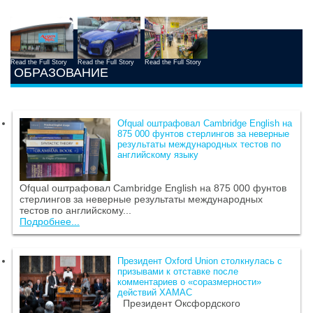
Read the Full Story
Read the Full Story
Read the Full Story
ОБРАЗОВАНИЕ
Ofqual оштрафовал Cambridge English на
875 000 фунтов стерлингов за неверные
результаты международных тестов по
английскому языку
Ofqual оштрафовал Cambridge English на 875 000 фунтов
стерлингов за неверные результаты международных
тестов по английскому...
Подробнее...
Президент Oxford Union столкнулась с
призывами к отставке после
комментариев о «соразмерности»
действий ХАМАС
Президент Оксфордского