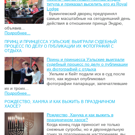
титула и приказал выселить его из Royal
Lodge
Букингемский дворец предпринял
самые масштабные на сегодняшний день
действия в отношении принца Эндрю,
объявив...
Подробнее...
ПРИНЦ И ПРИНЦЕССА УЭЛЬСКИЕ ВЫИГРАЛИ СУДЕБНЫЙ
ПРОЦЕСС ПО ДЕЛУ О ПУБЛИКАЦИИ ИХ ФОТОГРАФИЙ С
ОТДЫХА
Принц и принцесса Уэльские выиграли
судебный процесс по делу о публикации
их фотографий с отдыха
Уильям и Кейт подали иск в суд после
того, как журнал опубликовал
фотографии папарацци, запечатлевшие
их и троих...
Подробнее...
РОЖДЕСТВО, ХАНУКА И КАК ВЫЖИТЬ В ПРАЗДНИЧНОМ
ХАОСЕ?
Рождество, Ханука и как выжить в
праздничном хаосе?
Когда конец года приносит не только
снежные сугробы, но и двухнедельную
гонку за праздничным настроением, вы...