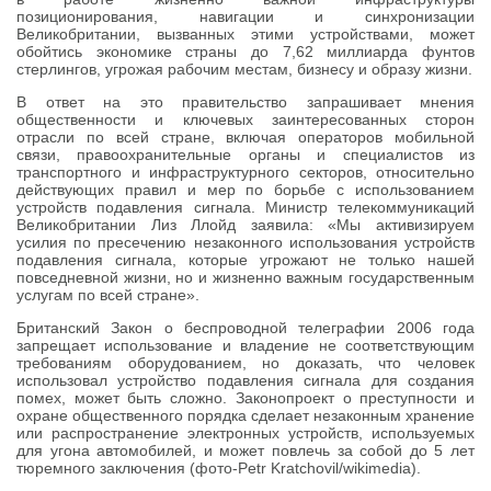
позиционирования, навигации и синхронизации
Великобритании, вызванных этими устройствами, может
обойтись экономике страны до 7,62 миллиарда фунтов
стерлингов, угрожая рабочим местам, бизнесу и образу жизни.
В ответ на это правительство запрашивает мнения
общественности и ключевых заинтересованных сторон
отрасли по всей стране, включая операторов мобильной
связи, правоохранительные органы и специалистов из
транспортного и инфраструктурного секторов, относительно
действующих правил и мер по борьбе с использованием
устройств подавления сигнала. Министр телекоммуникаций
Великобритании Лиз Ллойд заявила: «Мы активизируем
усилия по пресечению незаконного использования устройств
подавления сигнала, которые угрожают не только нашей
повседневной жизни, но и жизненно важным государственным
услугам по всей стране».
Британский Закон о беспроводной телеграфии 2006 года
запрещает использование и владение не соответствующим
требованиям оборудованием, но доказать, что человек
использовал устройство подавления сигнала для создания
помех, может быть сложно. Законопроект о преступности и
охране общественного порядка сделает незаконным хранение
или распространение электронных устройств, используемых
для угона автомобилей, и может повлечь за собой до 5 лет
тюремного заключения (фото-Petr Kratchovil/wikimedia).