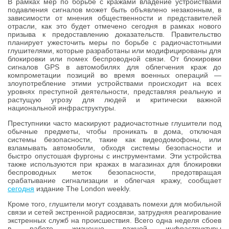
В рамках мер по борьбе с кражами владение устройствами
подавления сигналов может быть объявлено незаконным, в
зависимости от мнения общественности и представителей
отрасли, как это будет отмечено сегодня в рамках нового
призыва к предоставлению доказательств. Правительство
планирует ужесточить меры по борьбе с радиочастотными
глушителями, которые разработаны или модифицированы для
блокировки или помех беспроводной связи. От блокировки
сигналов GPS в автомобилях для облегчения краж до
компрометации позиций во время военных операций —
злоупотребление этими устройствами происходит на всех
уровнях преступной деятельности, представляя реальную и
растущую угрозу для людей и критически важной
национальной инфраструктуры.
Преступники часто маскируют радиочастотные глушители под
обычные предметы, чтобы проникать в дома, отключая
системы безопасности, такие как видеодомофоны, или
взламывать автомобили, обходя системы безопасности и
быстро опустошая фургоны с инструментами. Эти устройства
также используются при кражах в магазинах для блокировки
беспроводных меток безопасности, предотвращая
срабатывание сигнализации и облегчая кражу, сообщает
сегодня
издание The London weekly.
Кроме того, глушители могут создавать помехи для мобильной
связи и сетей экстренной радиосвязи, затрудняя реагирование
экстренных служб на происшествия. Всего одна неделя сбоев
в работе жизненно важной инфраструктуры