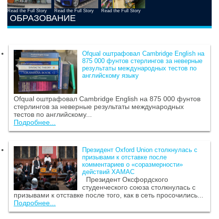
Read the Full Story
Read the Full Story
Read the Full Story
ОБРАЗОВАНИЕ
Ofqual оштрафовал Cambridge English на
875 000 фунтов стерлингов за неверные
результаты международных тестов по
английскому языку
Ofqual оштрафовал Cambridge English на 875 000 фунтов
стерлингов за неверные результаты международных
тестов по английскому...
Подробнее...
Президент Oxford Union столкнулась с
призывами к отставке после
комментариев о «соразмерности»
действий ХАМАС
Президент Оксфордского
студенческого союза столкнулась с
призывами к отставке после того, как в сеть просочились...
Подробнее...