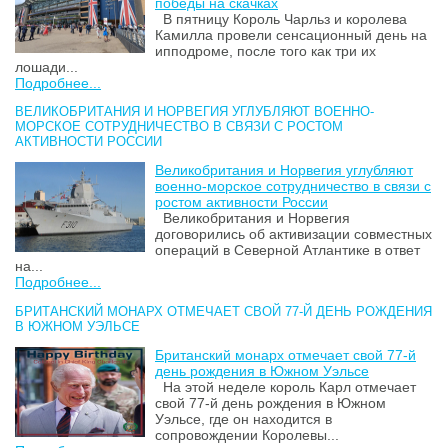
победы на скачках
В пятницу Король Чарльз и королева
Камилла провели сенсационный день на
ипподроме, после того как три их
лошади...
Подробнее...
ВЕЛИКОБРИТАНИЯ И НОРВЕГИЯ УГЛУБЛЯЮТ ВОЕННО-
МОРСКОЕ СОТРУДНИЧЕСТВО В СВЯЗИ С РОСТОМ
АКТИВНОСТИ РОССИИ
Великобритания и Норвегия углубляют
военно-морское сотрудничество в связи с
ростом активности России
Великобритания и Норвегия
договорились об активизации совместных
операций в Северной Атлантике в ответ
на...
Подробнее...
БРИТАНСКИЙ МОНАРХ ОТМЕЧАЕТ СВОЙ 77-Й ДЕНЬ РОЖДЕНИЯ
В ЮЖНОМ УЭЛЬСЕ
Британский монарх отмечает свой 77-й
день рождения в Южном Уэльсе
На этой неделе король Карл отмечает
свой 77-й день рождения в Южном
Уэльсе, где он находится в
сопровождении Королевы...