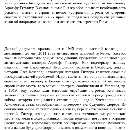
«инициативу» был адресован им своему непосредственному начальнику
Адольфу Гемлиху. В самом письме Гитлер обосновывает необходимость
усиления власти в стране с целью «устранения угрозы со стороны
евреев» за счет ущемления их прав. Он предлагает создать специальный
закон об инородцах и в конечном итоге изгнать евреев из Германии.
Данный документ, хранившийся с 1945 года в частной коллекции и
являвшийся до мая 2011 года неизвестным широкой публике, является
важным историческим документом, дающим представление об эволюции
антисемитских взглядов Адольфа Гитлера. Как подчеркнул нашему
изданию член Европейской Ассоциации иудаики в Оксфорде, доктор
истории Олег Козерод: «эволюция взглядов Гитлера является сложной
исследовательской проблемой. Надо отметить, что вопрос о насилии над
евреями в тот период в Европе стоял довольно остро. В частности,
европейские газеты того времени пестрели сообщениями из Украины, где
в 1919 году вовсю шли массовые еврейские погромы. Кто знает,
возможно, кровавые погромы украинских евреев в период гражданской
войны, которую специалисты ставят в один ряд с Хмельниччиной и
Холокостом, стала своеобразным «примером» для будущего фюрера. Из
сообщений мировых телеграфных агенств, перепечатываемых немецкой
прессой, Гитлер, очевидно, знал о том, как «зачищались» украинские
местечка, когда в ходе длившихся иногда неделями погромов в Украине
насиловалось и вырезалось почти все еврейское население. Возможно,
это и навело будущего фюрера на мысль о возможности повторения этих