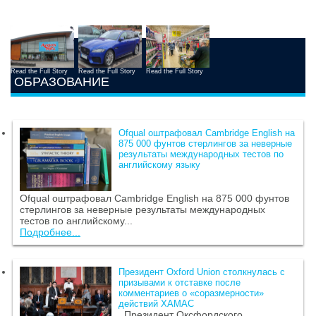
Read the Full Story
Read the Full Story
Read the Full Story
ОБРАЗОВАНИЕ
Ofqual оштрафовал Cambridge English на
875 000 фунтов стерлингов за неверные
результаты международных тестов по
английскому языку
Ofqual оштрафовал Cambridge English на 875 000 фунтов
стерлингов за неверные результаты международных
тестов по английскому...
Подробнее...
Президент Oxford Union столкнулась с
призывами к отставке после
комментариев о «соразмерности»
действий ХАМАС
Президент Оксфордского