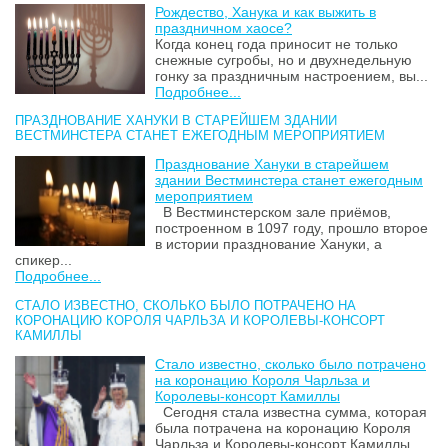
Рождество, Ханука и как выжить в
праздничном хаосе?
Когда конец года приносит не только
снежные сугробы, но и двухнедельную
гонку за праздничным настроением, вы...
Подробнее...
ПРАЗДНОВАНИЕ ХАНУКИ В СТАРЕЙШЕМ ЗДАНИИ
ВЕСТМИНСТЕРА СТАНЕТ ЕЖЕГОДНЫМ МЕРОПРИЯТИЕМ
Празднование Хануки в старейшем
здании Вестминстера станет ежегодным
мероприятием
В Вестминстерском зале приёмов,
построенном в 1097 году, прошло второе
в истории празднование Хануки, а
спикер...
Подробнее...
СТАЛО ИЗВЕСТНО, СКОЛЬКО БЫЛО ПОТРАЧЕНО НА
КОРОНАЦИЮ КОРОЛЯ ЧАРЛЬЗА И КОРОЛЕВЫ-КОНСОРТ
КАМИЛЛЫ
Стало известно, сколько было потрачено
на коронацию Короля Чарльза и
Королевы-консорт Камиллы
Сегодня стала известна сумма, которая
была потрачена на коронацию Короля
Чарльза и Королевы-консорт Камиллы....