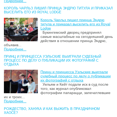
Подробнее...
КОРОЛЬ ЧАРЛЬЗ ЛИШИЛ ПРИНЦА ЭНДРЮ ТИТУЛА И ПРИКАЗАЛ
ВЫСЕЛИТЬ ЕГО ИЗ ROYAL LODGE
Король Чарльз лишил принца Эндрю
титула и приказал выселить его из Royal
Lodge
Букингемский дворец предпринял
самые масштабные на сегодняшний день
действия в отношении принца Эндрю,
объявив...
Подробнее...
ПРИНЦ И ПРИНЦЕССА УЭЛЬСКИЕ ВЫИГРАЛИ СУДЕБНЫЙ
ПРОЦЕСС ПО ДЕЛУ О ПУБЛИКАЦИИ ИХ ФОТОГРАФИЙ С
ОТДЫХА
Принц и принцесса Уэльские выиграли
судебный процесс по делу о публикации
их фотографий с отдыха
Уильям и Кейт подали иск в суд после
того, как журнал опубликовал
фотографии папарацци, запечатлевшие
их и троих...
Подробнее...
РОЖДЕСТВО, ХАНУКА И КАК ВЫЖИТЬ В ПРАЗДНИЧНОМ
ХАОСЕ?