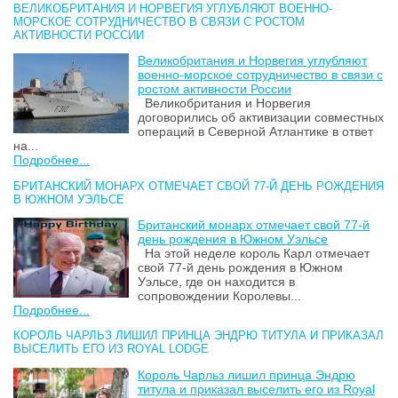
ВЕЛИКОБРИТАНИЯ И НОРВЕГИЯ УГЛУБЛЯЮТ ВОЕННО-
МОРСКОЕ СОТРУДНИЧЕСТВО В СВЯЗИ С РОСТОМ
АКТИВНОСТИ РОССИИ
Великобритания и Норвегия углубляют
военно-морское сотрудничество в связи с
ростом активности России
Великобритания и Норвегия
договорились об активизации совместных
операций в Северной Атлантике в ответ
на...
Подробнее...
БРИТАНСКИЙ МОНАРХ ОТМЕЧАЕТ СВОЙ 77-Й ДЕНЬ РОЖДЕНИЯ
В ЮЖНОМ УЭЛЬСЕ
Британский монарх отмечает свой 77-й
день рождения в Южном Уэльсе
На этой неделе король Карл отмечает
свой 77-й день рождения в Южном
Уэльсе, где он находится в
сопровождении Королевы...
Подробнее...
КОРОЛЬ ЧАРЛЬЗ ЛИШИЛ ПРИНЦА ЭНДРЮ ТИТУЛА И ПРИКАЗАЛ
ВЫСЕЛИТЬ ЕГО ИЗ ROYAL LODGE
Король Чарльз лишил принца Эндрю
титула и приказал выселить его из Royal