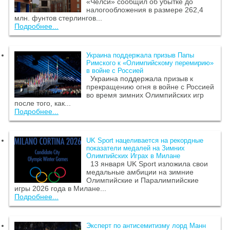
«Челси» сообщил об убытке до
налогообложения в размере 262,4
млн. фунтов стерлингов...
Подробнее...
Украина поддержала призыв Папы
Римского к «Олимпийскому перемирию»
в войне с Россией
Украина поддержала призыв к
прекращению огня в войне с Россией
во время зимних Олимпийских игр
после того, как...
Подробнее...
UK Sport нацеливается на рекордные
показатели медалей на Зимних
Олимпийских Играх в Милане
13 января UK Sport изложила свои
медальные амбиции на зимние
Олимпийские и Паралимпийские
игры 2026 года в Милане...
Подробнее...
Эксперт по антисемитизму лорд Манн