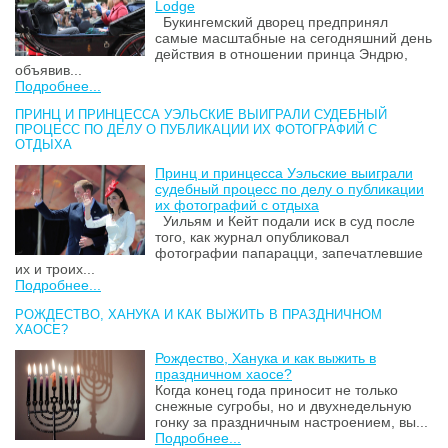
Lodge
Букингемский дворец предпринял
самые масштабные на сегодняшний день
действия в отношении принца Эндрю,
объявив...
Подробнее...
ПРИНЦ И ПРИНЦЕССА УЭЛЬСКИЕ ВЫИГРАЛИ СУДЕБНЫЙ
ПРОЦЕСС ПО ДЕЛУ О ПУБЛИКАЦИИ ИХ ФОТОГРАФИЙ С
ОТДЫХА
Принц и принцесса Уэльские выиграли
судебный процесс по делу о публикации
их фотографий с отдыха
Уильям и Кейт подали иск в суд после
того, как журнал опубликовал
фотографии папарацци, запечатлевшие
их и троих...
Подробнее...
РОЖДЕСТВО, ХАНУКА И КАК ВЫЖИТЬ В ПРАЗДНИЧНОМ
ХАОСЕ?
Рождество, Ханука и как выжить в
праздничном хаосе?
Когда конец года приносит не только
снежные сугробы, но и двухнедельную
гонку за праздничным настроением, вы...
Подробнее...