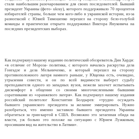
стали наибольшим разочарованием для своих последователей. Бывший
президент Украины (фото- ukray), которого поддерживало 70 процентов
избирателей страны, больше чем кого-либо в украинской истории, из-за
разногласий с Юлией Тимошенко перешел на сторону бело-голубой
команды и практически открыто поддерживал Виктора Януковича на
последних президентских выборах.
Как подчеркнул нашему изданию политический обозреватель Дин Харди:
«в отличие от Мороза- политика, с которого началась раскрутка дела
Гонгадзе и дела Мельниченко, и который перешел на сторону
противоположного лагеря намного раньше, у Ющенка есть, очевидно,
угрызения совести, и он по всей видимости выберет судьбу
преподавателя одного из западных вузов, нежели захочет испытывать
дискомфорт в общении со своими многочисленными бывшими
соратниками из «оранжевого лагеря». Как подчеркнул нашему издания
российский политолог Константин Болдырев: «трудно осуждать
бывшего украинского президента за желание эмигрировать. Нужно
разобраться, что именно заставило бывшего президента Украины
обратиться за грин-картой в США. Возможно это затаенная обида на
власти, уж больно это похоже на ситуацию с Юрием Лужковым,
просившим вид на жительство в Латвии».