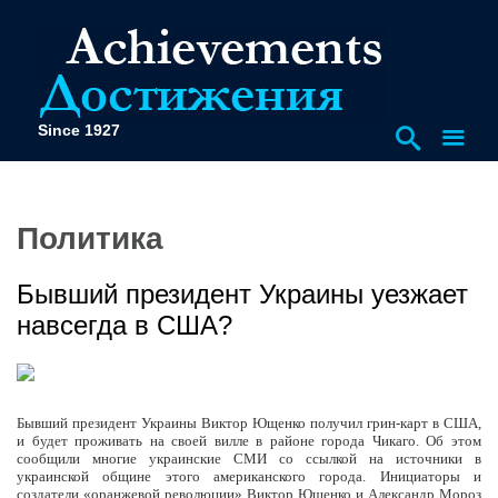
Since 1927
Политика
Бывший президент Украины уезжает
навсегда в США?
Бывший президент Украины Виктор Ющенко получил грин-карт в США,
и будет проживать на своей вилле в районе города Чикаго. Об этом
сообщили многие украинские СМИ со ссылкой на источники в
украинской общине этого американского города. Инициаторы и
создатели «оранжевой революции» Виктор Ющенко и Александр Мороз