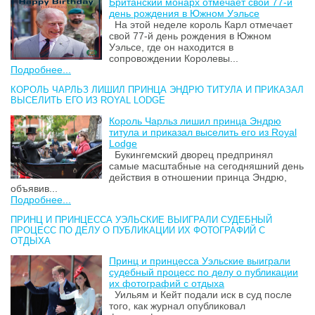
Британский монарх отмечает свой 77-й
день рождения в Южном Уэльсе
На этой неделе король Карл отмечает
свой 77-й день рождения в Южном
Уэльсе, где он находится в
сопровождении Королевы...
Подробнее...
КОРОЛЬ ЧАРЛЬЗ ЛИШИЛ ПРИНЦА ЭНДРЮ ТИТУЛА И ПРИКАЗАЛ
ВЫСЕЛИТЬ ЕГО ИЗ ROYAL LODGE
Король Чарльз лишил принца Эндрю
титула и приказал выселить его из Royal
Lodge
Букингемский дворец предпринял
самые масштабные на сегодняшний день
действия в отношении принца Эндрю,
объявив...
Подробнее...
ПРИНЦ И ПРИНЦЕССА УЭЛЬСКИЕ ВЫИГРАЛИ СУДЕБНЫЙ
ПРОЦЕСС ПО ДЕЛУ О ПУБЛИКАЦИИ ИХ ФОТОГРАФИЙ С
ОТДЫХА
Принц и принцесса Уэльские выиграли
судебный процесс по делу о публикации
их фотографий с отдыха
Уильям и Кейт подали иск в суд после
того, как журнал опубликовал